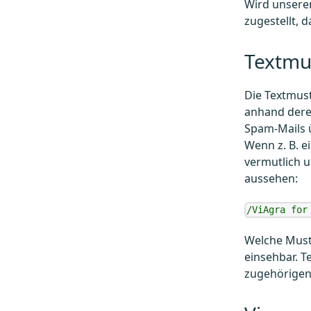
Wird unsere
zugestellt, d
Textmu
Die Textmus
anhand derer
Spam-Mails 
Wenn z. B. e
vermutlich u
aussehen:
/ViAgra for
Welche Must
einsehbar. T
zugehörigen