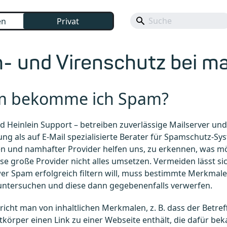
en
Privat
 und Virenschutz bei ma
 bekomme ich Spam?
d Heinlein Support – betreiben zuverlässige Mailserver und
ung als auf E-Mail spezialisierte Berater für Spamschutz-Sys
 und namhafter Provider helfen uns, zu erkennen, was mög
e große Provider nicht alles umsetzen. Vermeiden lässt si
wer Spam erfolgreich filtern will, muss bestimmte Merkmal
 untersuchen und diese dann gegebenenfalls verwerfen.
pricht man von inhaltlichen Merkmalen, z. B. dass der Betreff
tkörper einen Link zu einer Webseite enthält, die dafür beka