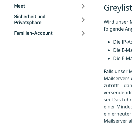
Greylis
Meet
Sicherheit und
Wird unser M
Privatsphäre
folgende An
Familien-Account
Die IP-
Die E-M
Die E-Ma
Falls unser 
Mailservers 
zutrifft – d
versendende 
sei. Das füh
einer Minde
ein erneuter
Mailserver a