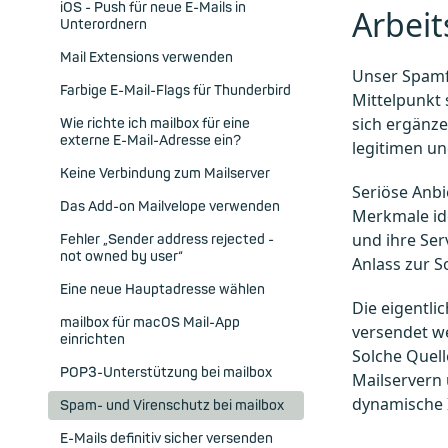
iOS - Push für neue E-Mails in
Arbeit
Unterordnern
Mail Extensions verwenden
Unser Spamfi
Farbige E-Mail-Flags für Thunderbird
Mittelpunkt 
sich ergänz
Wie richte ich mailbox für eine
externe E-Mail-Adresse ein?
legitimen u
Keine Verbindung zum Mailserver
Seriöse Anb
Das Add-on Mailvelope verwenden
Merkmale ide
und ihre Ser
Fehler „Sender address rejected -
not owned by user“
Anlass zur S
Eine neue Hauptadresse wählen
Die eigentl
mailbox für macOS Mail-App
versendet we
einrichten
Solche Quell
POP3-Unterstützung bei mailbox
Mailservern
dynamische 
Spam- und Virenschutz bei mailbox
E-Mails definitiv sicher versenden