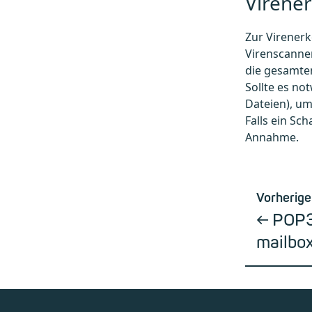
Virene
Zur Virener
Virenscanner
die gesamten
Sollte es no
Dateien), um
Falls ein Sc
Annahme.
Vorherige
POP3
mailbo