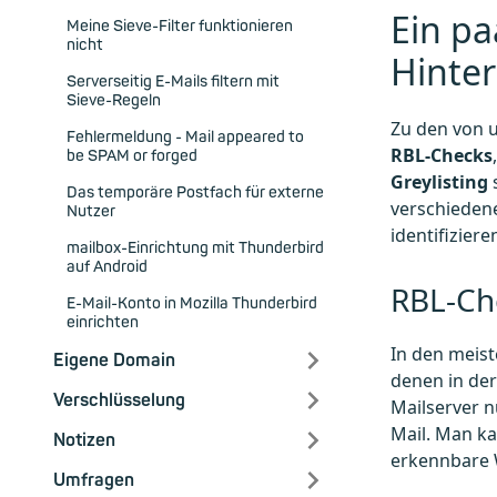
Ein pa
Meine Sieve-Filter funktionieren
nicht
Hinte
Serverseitig E-Mails filtern mit
Sieve-Regeln
Zu den von 
Fehlermeldung - Mail appeared to
RBL-Checks
be SPAM or forged
Greylisting
Das temporäre Postfach für externe
verschieden
Nutzer
identifiziere
mailbox-Einrichtung mit Thunderbird
auf Android
RBL-Ch
E-Mail-Konto in Mozilla Thunderbird
einrichten
In den meist
Eigene Domain
denen in de
Verschlüsselung
Mailserver n
Mail. Man ka
Notizen
erkennbare W
Umfragen