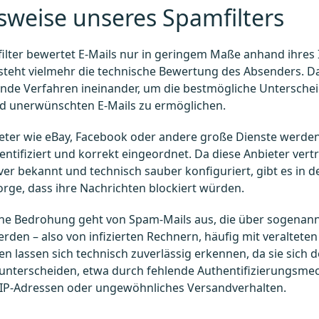
sweise unseres Spamfilters
lter bewertet E-Mails nur in geringem Maße anhand ihres I
steht vielmehr die technische Bewertung des Absenders. D
ende Verfahren ineinander, um die bestmögliche Untersche
nd unerwünschten E-Mails zu ermöglichen.
ieter wie eBay, Facebook oder andere große Dienste werde
ntifiziert und korrekt eingeordnet. Da diese Anbieter ver
ver bekannt und technisch sauber konfiguriert, gibt es in d
orge, dass ihre Nachrichten blockiert würden.
iche Bedrohung geht von Spam-Mails aus, die über sogenan
rden – also von infizierten Rechnern, häufig mit veraltet
en lassen sich technisch zuverlässig erkennen, da sie sich 
 unterscheiden, etwa durch fehlende Authentifizierungsme
IP-Adressen oder ungewöhnliches Versandverhalten.