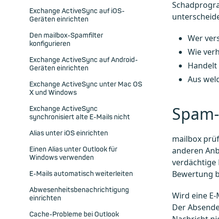
Schadprogra
Exchange ActiveSync auf iOS-
unterscheid
Geräten einrichten
Den mailbox-Spamfilter
Wer vers
konfigurieren
Wie verh
Exchange ActiveSync auf Android-
Handelt 
Geräten einrichten
Aus wel
Exchange ActiveSync unter Mac OS
X und Windows
Spam- 
Exchange ActiveSync
synchronisiert alte E-Mails nicht
Alias unter iOS einrichten
mailbox prüf
Einen Alias unter Outlook für
anderen Anbi
Windows verwenden
verdächtige 
Bewertung b
E-Mails automatisch weiterleiten
Abwesenheitsbenachrichtigung
Wird eine E-
einrichten
Der Absender
Cache-Probleme bei Outlook