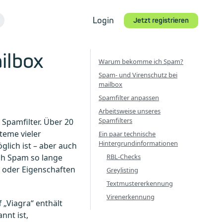
Login
Jetzt registrieren
ilbox
Warum bekomme ich Spam?
Spam- und Virenschutz bei
mailbox
Spamfilter anpassen
Arbeitsweise unseres
Spamfilters
 Spamfilter. Über 20
teme vieler
Ein paar technische
Hintergrundinformationen
lich ist – aber auch
ch Spam so lange
RBL-Checks
e oder Eigenschaften
Greylisting
Textmustererkennung
Virenerkennung
 „Viagra“ enthält
nnt ist,