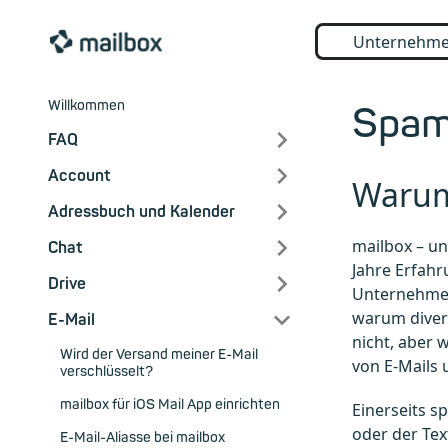
Unternehm
Willkommen
Spam-
FAQ
Account
Warum
Adressbuch und Kalender
mailbox – un
Chat
Jahre Erfahr
Drive
Unternehmen
warum divers
E-Mail
nicht, aber 
Wird der Versand meiner E-Mail
von E-Mails
verschlüsselt?
mailbox für iOS Mail App einrichten
Einerseits s
oder der Tex
E-Mail-Aliasse bei mailbox