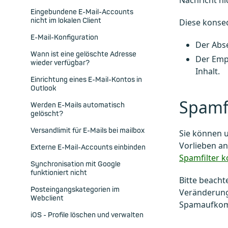
Nachricht ni
Eingebundene E-Mail-Accounts
nicht im lokalen Client
Diese konse
E-Mail-Konfiguration
Der Abse
Wann ist eine gelöschte Adresse
Der Empf
wieder verfügbar?
Inhalt.
Einrichtung eines E-Mail-Kontos in
Outlook
Spamf
Werden E-Mails automatisch
gelöscht?
Versandlimit für E-Mails bei mailbox
Sie können 
Vorlieben an
Externe E-Mail-Accounts einbinden
Spamfilter k
Synchronisation mit Google
funktioniert nicht
Bitte beacht
Posteingangskategorien im
Veränderung 
Webclient
Spamaufko
iOS - Profile löschen und verwalten