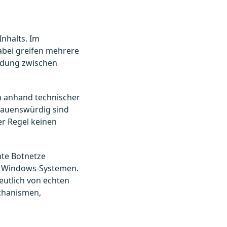
nhalts. Im
abei greifen mehrere
idung zwischen
n anhand technischer
trauenswürdig sind
er Regel keinen
nte Botnetze
en Windows-Systemen.
deutlich von echten
chanismen,