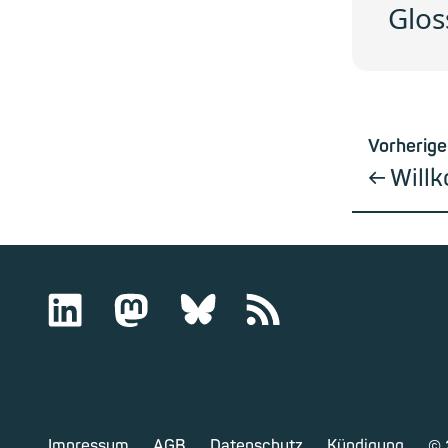
Glos
Vorherige
Will
Impressum
AGB
Datenschutz
Kündigung
©