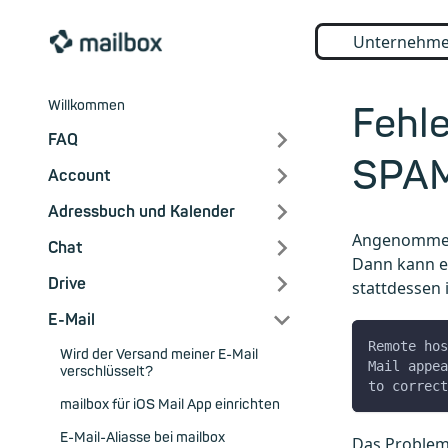
Unternehm
Willkommen
Fehle
FAQ
SPAM
Account
Adressbuch und Kalender
Angenommen,
Chat
Dann kann es
Drive
stattdessen
E-Mail
Remote hos
Wird der Versand meiner E-Mail
Mail appea
verschlüsselt?
to correct
mailbox für iOS Mail App einrichten
E-Mail-Aliasse bei mailbox
Das Problem 