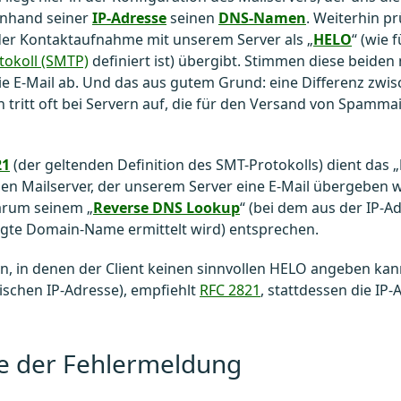
anhand seiner
IP-Adresse
seinen
DNS-Namen
. Weiterhin pr
der Kontaktaufnahme mit unserem Server als „
HELO
“ (wie 
tokoll (SMTP)
definiert ist) übergibt. Stimmen diese beiden
ie E-Mail ab. Und das aus gutem Grund: eine Differenz zwi
ritt oft bei Servern auf, die für den Versand von Spamma
21
(der geltenden Definition des SMT-Protokolls) dient das „
 den Mailserver, der unserem Server eine E-Mail übergeben wil
arum seinem „
Reverse DNS Lookup
“ (bei dem aus der IP-A
egte Domain-Name ermittelt wird) entsprechen.
en, in denen der Client keinen sinnvollen HELO angeben kan
schen IP-Adresse), empfiehlt
RFC 2821
, stattdessen die IP
e der Fehlermeldung