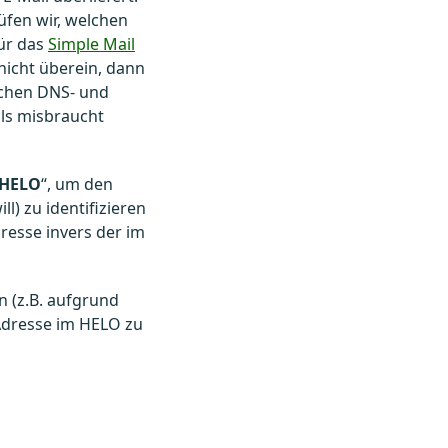
üfen wir, welchen
für das
Simple Mail
 nicht überein, dann
schen DNS- und
ils misbraucht
HELO
“, um den
l) zu identifizieren
dresse invers der im
n (z.B. aufgrund
-Adresse im HELO zu