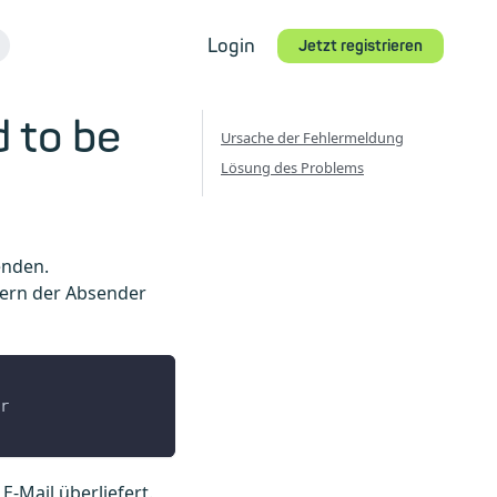
Login
Jetzt registrieren
 to be
Ursache der Fehlermeldung
Lösung des Problems
enden.
dern der Absender
r
E-Mail überliefert.