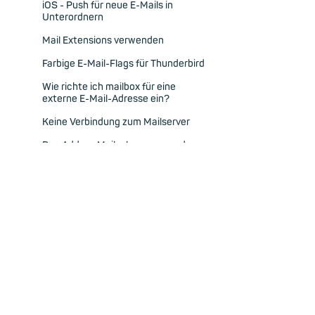
iOS - Push für neue E-Mails in
Unterordnern
Mail Extensions verwenden
Farbige E-Mail-Flags für Thunderbird
Wie richte ich mailbox für eine
externe E-Mail-Adresse ein?
Keine Verbindung zum Mailserver
Das Add-on Mailvelope verwenden
Fehler „Sender address rejected -
not owned by user“
Eine neue Hauptadresse wählen
mailbox für macOS Mail-App
einrichten
POP3-Unterstützung bei mailbox
Spam- und Virenschutz bei mailbox
E-Mails definitiv sicher versenden