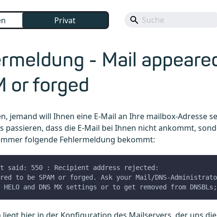
en
Privat
rmeldung - Mail appeared
 or forged
 jemand will Ihnen eine E-Mail an Ihre mailbox-Adresse s
 passieren, dass die E-Mail bei Ihnen nicht ankommt, son
 immer folgende Fehlermeldung bekommt:
t said: 550 : Recipient address rejected:
red to be SPAM or forged. Ask your Mail/DNS-Administrato
 HELO and DNS MX settings or to get removed from DNSBLs;
liegt hier in der Konfiguration des Mailservers, der uns die 