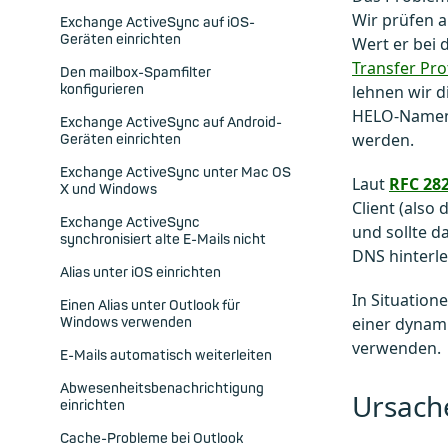
Wir prüfen 
Exchange ActiveSync auf iOS-
Geräten einrichten
Wert er bei 
Transfer Pro
Den mailbox-Spamfilter
konfigurieren
lehnen wir d
HELO-Namen t
Exchange ActiveSync auf Android-
werden.
Geräten einrichten
Exchange ActiveSync unter Mac OS
Laut
RFC 28
X und Windows
Client (also
Exchange ActiveSync
und sollte d
synchronisiert alte E-Mails nicht
DNS hinterl
Alias unter iOS einrichten
In Situation
Einen Alias unter Outlook für
einer dynami
Windows verwenden
verwenden.
E-Mails automatisch weiterleiten
Abwesenheitsbenachrichtigung
Ursach
einrichten
Cache-Probleme bei Outlook