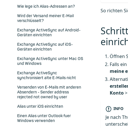
Wie lege ich Alias-Adressen an?
So richten S
Wird der Versand meiner E-Mail
verschlüsselt?
Schrit
Exchange ActiveSync auf Android-
Geräten einrichten
einric
Exchange ActiveSync auf iOS-
Geräten einrichten
Öffnen 
Exchange ActiveSync unter Mac OS
und Windows
Falls ei
meine e
Exchange ActiveSync
synchronisiert alte E-Mails nicht
Alternat
erstelle
Versenden von E-Mails mit anderen
Absendern - Sender address
Konto
rejected not owned by user
Alias unter iOS einrichten
INFO
Einen Alias unter Outlook fuer
Je nach T
Windows verwenden
untersche