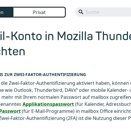
en
Privat
l-Konto in Mozilla Thund
chten
S ZUR ZWEI-FAKTOR-AUTHENTIFIZIERUNG
 die Zwei-Faktor-Authentifizierung aktiviert haben, können
 wie Outlook, Thunderbird, DAVx⁵ oder mobile Kalender-
t mehr mit Ihrem normalen Passwort auf mailbox zugreife
ogenanntes
Applikationspasswort
(für Kalender, Adressbuch
-Passwort
(für E-Mail-Programme) in mailbox Office einrich
 Zwei-Faktor-Authentifizierung (2FA) ist die Nutzung dieser