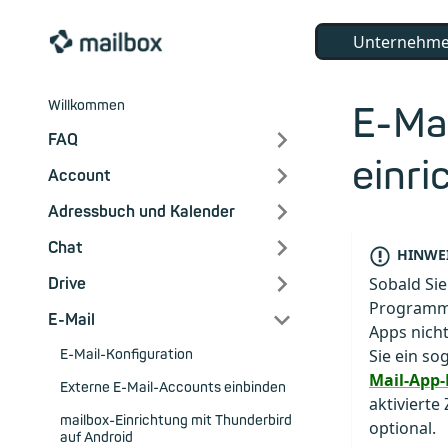
Unternehm
Willkommen
E-Mai
FAQ
einri
Account
Adressbuch und Kalender
Chat
HINWEI
Sobald Sie
Drive
Programme
E-Mail
Apps nich
Sie ein s
E-Mail-Konfiguration
Mail-App
Externe E-Mail-Accounts einbinden
aktivierte
mailbox-Einrichtung mit Thunderbird
optional.
auf Android