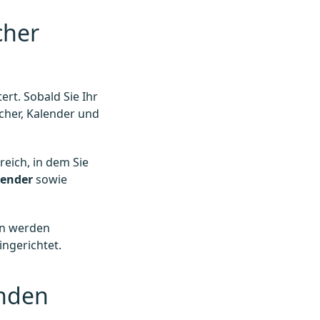
cher
rt. Sobald Sie Ihr
cher, Kalender und
eich, in dem Sie
lender
sowie
en werden
ngerichtet.
enden