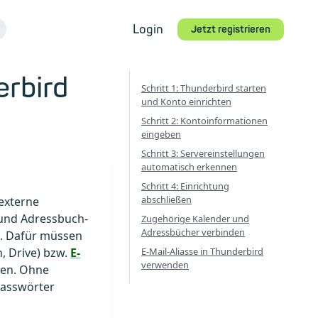
Login
Jetzt registrieren
erbird
Schritt 1: Thunderbird starten
und Konto einrichten
Schritt 2: Kontoinformationen
eingeben
Schritt 3: Servereinstellungen
automatisch erkennen
Schritt 4: Einrichtung
abschließen
 externe
 und Adressbuch-
Zugehörige Kalender und
Adressbücher verbinden
n. Dafür müssen
E-Mail-Aliasse in Thunderbird
, Drive) bzw.
E-
verwenden
ten. Ohne
 Passwörter