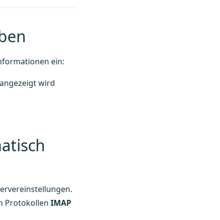
eben
nformationen ein:
angezeigt wird
matisch
Servereinstellungen.
en Protokollen
IMAP