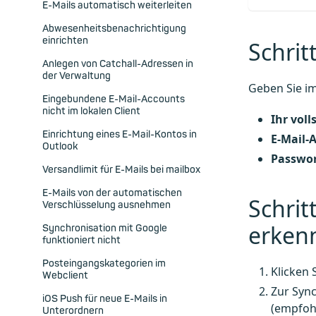
E-Mails automatisch weiterleiten
Abwesenheitsbenachrichtigung
einrichten
Schrit
Anlegen von Catchall-Adressen in
der Verwaltung
Geben Sie i
Eingebundene E-Mail-Accounts
nicht im lokalen Client
Ihr vol
Einrichtung eines E-Mail-Kontos in
E-Mail-
Outlook
Passwor
Versandlimit für E-Mails bei mailbox
E-Mails von der automatischen
Schrit
Verschlüsselung ausnehmen
erken
Synchronisation mit Google
funktioniert nicht
Posteingangskategorien im
Klicken 
Webclient
Zur Sync
iOS Push für neue E-Mails in
(empfoh
Unterordnern