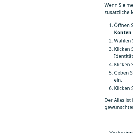
Wenn Sie meh
zusätzliche I
Öffnen 
Konten-
Wählen 
Klicken 
Identitä
Klicken 
Geben S
ein.
Klicken 
Der Alias is
gewünschten