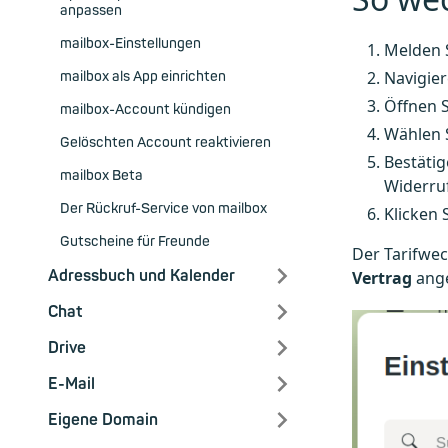
anpassen
mailbox-Einstellungen
Melden S
Navigie
mailbox als App einrichten
Öffnen 
mailbox-Account kündigen
Wählen 
Gelöschten Account reaktivieren
Bestäti
mailbox Beta
Widerruf
Der Rückruf-Service von mailbox
Klicken 
Gutscheine für Freunde
Der Tarifwec
Adressbuch und Kalender
Vertrag
ange
Chat
Drive
E-Mail
Eigene Domain