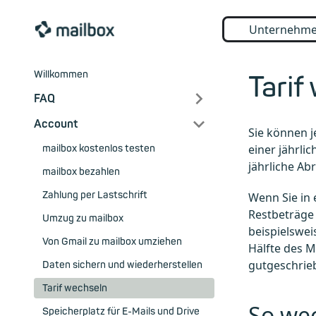
Unternehm
Willkommen
Tarif
FAQ
Account
Sie können j
einer jährli
mailbox kostenlos testen
jährliche Ab
mailbox bezahlen
Zahlung per Lastschrift
Wenn Sie in
Restbeträge 
Umzug zu mailbox
beispielswei
Von Gmail zu mailbox umziehen
Hälfte des M
gutgeschrie
Daten sichern und wiederherstellen
Tarif wechseln
So wec
Speicherplatz für E-Mails und Drive