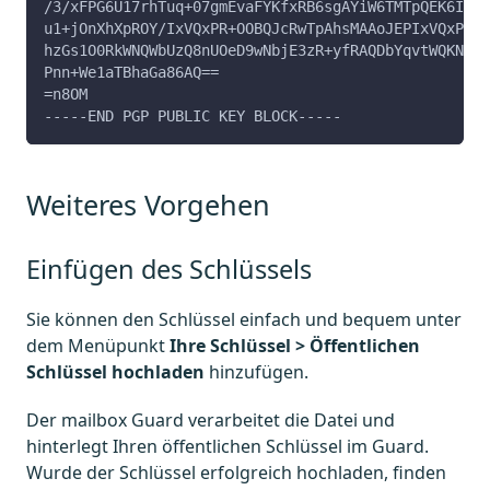
/3/xFPG6U17rhTuq+07gmEvaFYKfxRB6sgAYiW6TMTpQEK6IeAQ
u1+jOnXhXpROY/IxVQxPR+OOBQJcRwTpAhsMAAoJEPIxVQxPR+O
hzGs1O0RkWNQWbUzQ8nUOeD9wNbjE3zR+yfRAQDbYqvtWQKN4AQ
Pnn+We1aTBhaGa86AQ==
=n8OM
-----END PGP PUBLIC KEY BLOCK-----
Weiteres Vorgehen
Einfügen des Schlüssels
Sie können den Schlüssel einfach und bequem unter
dem Menüpunkt
Ihre Schlüssel > Öffentlichen
Schlüssel hochladen
hinzufügen.
Der mailbox Guard verarbeitet die Datei und
hinterlegt Ihren öffentlichen Schlüssel im Guard.
Wurde der Schlüssel erfolgreich hochladen, finden