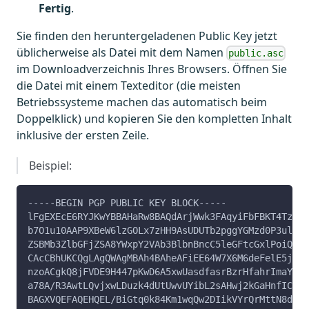
Fertig
.
Sie finden den heruntergeladenen Public Key jetzt
üblicherweise als Datei mit dem Namen
public.asc
im Downloadverzeichnis Ihres Browsers. Öffnen Sie
die Datei mit einem Texteditor (die meisten
Betriebssysteme machen das automatisch beim
Doppelklick) und kopieren Sie den kompletten Inhalt
inklusive der ersten Zeile.
Beispiel:
-----BEGIN PGP PUBLIC KEY BLOCK-----
lFgEXEcE6RYJKwYBBAHaRw8BAQdArjWwk3FAqyiFbFBKT4TzXcV
b7O1u10AAP9XBeW6lzGOLx7zHH9AsUDUTb2pggYGMzd0P3ulJ2A
ZSBMb3ZlbGFjZSA8YWxpY2VAb3BlbnBncC5leGFtcGxlPoiQBBM
CAcCBhUKCQgLAgQWAgMBAh4BAheAFiEE64W7X6M6deFelE5j8jF
nzoACgkQ8jFVDE9H447pKwD6A5xwUasdfasrBzrHfahrImaYEZz
a78A/R3AwtLQvjxwLDuzk4dUtUwvUYibL2sAHwj2kGaHnfICnF0
BAGXVQEFAQEHQEL/BiGtq0k84Km1wqQw2DIikVYrQrMttN8d7BP