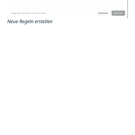
Neue Regeln erstellen
Vorheriger Artikel
Nächster Artikel
Eigene PGP-
Verschlüsselu
Schlüssel
ng mit S/MIME
verwenden