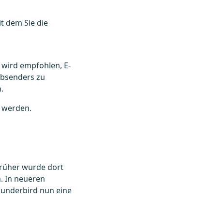
t dem Sie die
s wird empfohlen, E-
Absenders zu
​
werden.​
 Früher wurde dort
. In neueren
Thunderbird nun eine