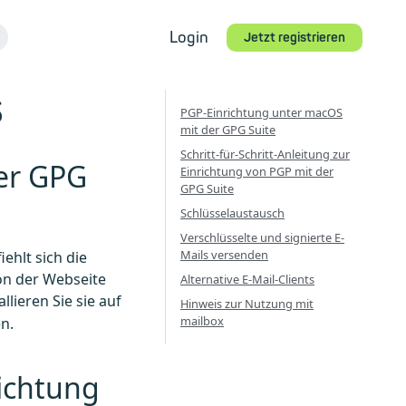
Login
Jetzt registrieren
S
PGP-Einrichtung unter macOS
mit der GPG Suite
Schritt-für-Schritt-Anleitung zur
er GPG
Einrichtung von PGP mit der
GPG Suite
Schlüsselaustausch
Verschlüsselte und signierte E-
Mails versenden
ehlt sich die
n der Webseite
Alternative E-Mail-Clients
llieren Sie sie auf
Hinweis zur Nutzung mit
mailbox
.​
richtung