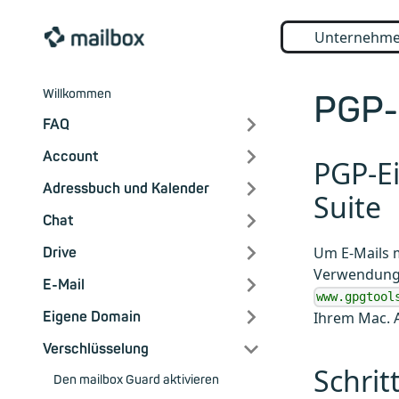
Unternehm
Willkommen
PGP-
FAQ
Account
PGP-E
Adressbuch und Kalender
Suite
Chat
Um E-Mails m
Drive
Verwendung 
E-Mail
www.gpgtool
Ihrem Mac. A
Eigene Domain
Verschlüsselung
Schrit
Den mailbox Guard aktivieren