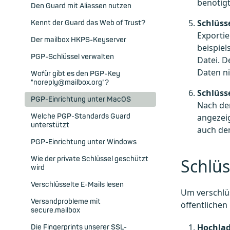
benötigt
Den Guard mit Aliassen nutzen
Schlüss
Kennt der Guard das Web of Trust?
Exportie
Der mailbox HKPS-Keyserver
beispiel
PGP-Schlüssel verwalten
Datei. D
Daten ni
Wofür gibt es den PGP-Key
"noreply@mailbox.org"?
Schlüss
PGP-Einrichtung unter MacOS
Nach de
angezeig
Welche PGP-Standards Guard
unterstützt
auch den
PGP-Einrichtung unter Windows
Wie der private Schlüssel geschützt
Schlü
wird
Verschlüsselte E-Mails lesen
Um verschlü
Versandprobleme mit
öffentlichen
secure.mailbox
Hochlad
Die Fingerprints unserer SSL-