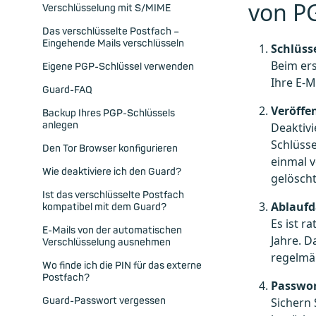
von PG
Verschlüsselung mit S/MIME
Das verschlüsselte Postfach –
Eingehende Mails verschlüsseln
Schlüsse
Beim ers
Eigene PGP-Schlüssel verwenden
Ihre E-M
Guard-FAQ
Veröffe
Backup Ihres PGP-Schlüssels
anlegen
Deaktivi
Schlüsse
Den Tor Browser konfigurieren
einmal v
Wie deaktiviere ich den Guard?
gelöscht
Ist das verschlüsselte Postfach
Ablaufd
kompatibel mit dem Guard?
Es ist r
E-Mails von der automatischen
Jahre. D
Verschlüsselung ausnehmen
regelmäß
Wo finde ich die PIN für das externe
Postfach?
Passwor
Sichern 
Guard-Passwort vergessen