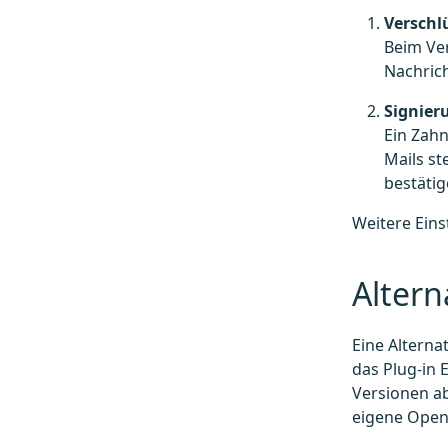
Verschl
Beim Ver
Nachrich
Signier
Ein Zahn
Mails st
bestätig
Weitere Ein
Altern
Eine Alterna
das Plug-in
Versionen ab
eigene Open