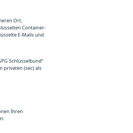
heren Ort,
lüsselten Container-
lüsselte E-Mails und
GPG Schlüsselbund“
 privaten (sec) als
onen Ihren
:​