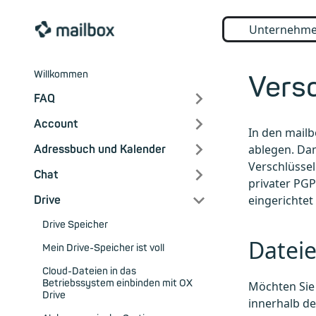
Unternehm
Willkommen
Versc
FAQ
Account
In den mailb
ablegen. Da
Adressbuch und Kalender
Verschlüssel
Chat
privater PGP
eingerichtet
Drive
Drive Speicher
Dateie
Mein Drive-Speicher ist voll
Cloud-Dateien in das
Betriebssystem einbinden mit OX
Möchten Sie 
Drive
innerhalb de