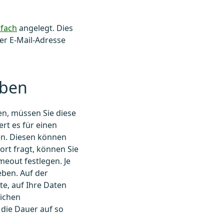
tfach
angelegt. Dies
der E-Mail-Adresse
eben
en, müssen Sie diese
rt es für einen
en. Diesen können
rt fragt, können Sie
meout festlegen. Je
eben. Auf der
te, auf Ihre Daten
lichen
 die Dauer auf so