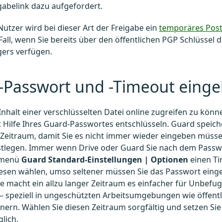
gabelink dazu aufgefordert.
Nutzer wird bei dieser Art der Freigabe ein
temporäres Pos
 Fall, wenn Sie bereits über den öffentlichen PGP Schlüssel 
ers verfügen.
-Passwort und -Timeout eing
nhalt einer verschlüsselten Datei online zugreifen zu könn
 Hilfe Ihres Guard-Passwortes entschlüsseln. Guard speiche
Zeitraum, damit Sie es nicht immer wieder eingeben müss
estlegen. Immer wenn Drive oder Guard Sie nach dem Passwo
pmenü
Guard Standard-Einstellungen | Optionen
einen Ti
iesen wählen, umso seltener müssen Sie das Passwort eing
e macht ein allzu langer Zeitraum es einfacher für Unbefug
– speziell in ungeschützten Arbeitsumgebungen wie öffent
nern. Wählen Sie diesen Zeitraum sorgfältig und setzen Sie
lich.