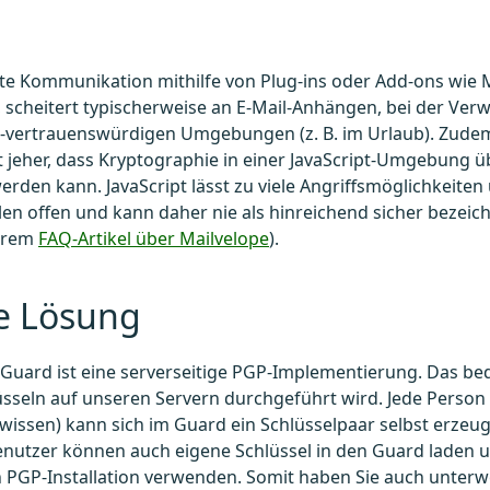
te Kommunikation mithilfe von Plug-ins oder Add-ons wie 
scheitert typischerweise an E-Mail-Anhängen, bei der Ver
t-vertrauenswürdigen Umgebungen (z. B. im Urlaub). Zudem
t jeher, dass Kryptographie in einer JavaScript-Umgebung 
rden kann. JavaScript lässt zu viele Angriffsmöglichkeiten
en offen und kann daher nie als hinreichend sicher bezei
serem
FAQ-Artikel über Mailvelope
).
e Lösung
Guard ist eine serverseitige PGP-Implementierung. Das bed
sseln auf unseren Servern durchgeführt wird. Jede Person
issen) kann sich im Guard ein Schlüsselpaar selbst erzeu
nutzer können auch eigene Schlüssel in den Guard laden un
n PGP-Installation verwenden. Somit haben Sie auch unterw