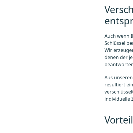
Versch
entsp
Auch wenn I
Schlüssel be
Wir erzeugen
denen der je
beantworten
Aus unseren
resultiert e
verschlüssel
individuelle
Vortei