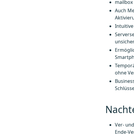
mailbox
Auch Men
Aktivier
Intuitiv
Serverse
unsiche
Ermöglic
Smartph
Temporä
ohne Ve
Busines
Schlüsse
Nachte
Ver- und
Ende-Ve