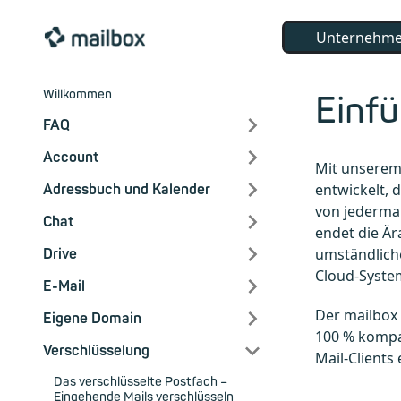
Unternehm
Willkommen
Einfü
FAQ
Account
Mit unserem
entwickelt, 
Adressbuch und Kalender
von jederma
Chat
endet die Är
umständlich
Drive
Cloud-System
E-Mail
Der mailbox 
Eigene Domain
100 % kompa
Verschlüsselung
Mail-Clients
Das verschlüsselte Postfach –
Eingehende Mails verschlüsseln