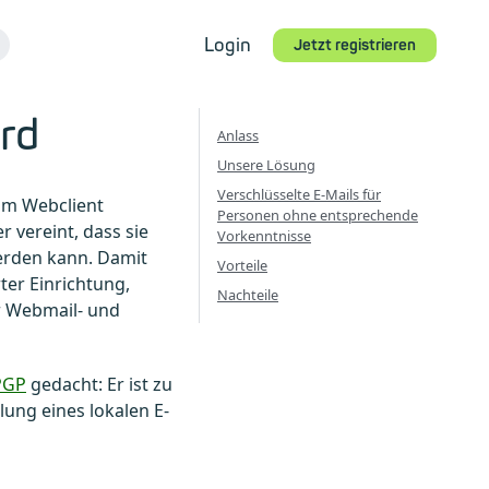
Login
Jetzt registrieren
rd
Anlass
Unsere Lösung
Verschlüsselte E-Mails für
im Webclient
Personen ohne entsprechende
 vereint, dass sie
Vorkenntnisse
rden kann. Damit
Vorteile
ter Einrichtung,
Nachteile
 Webmail- und
PGP
gedacht: Er ist zu
ung eines lokalen E-