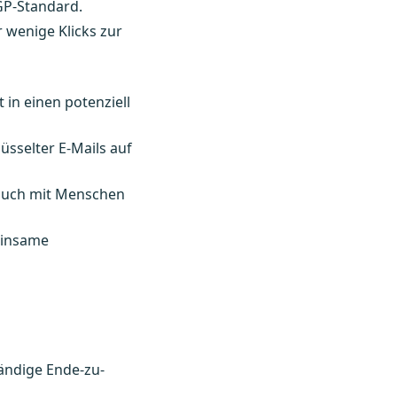
GP-Standard.
 wenige Klicks zur
in einen potenziell
sselter E-Mails auf
 auch mit Menschen
einsame
tändige Ende-zu-