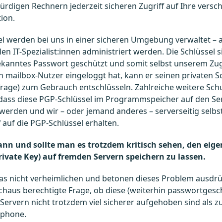
rdigen Rechnern jederzeit sicheren Zugriff auf Ihre versch
ion.
el werden bei uns in einer sicheren Umgebung verwaltet – a
en IT-Spezialist
:innen
administriert werden. Die Schlüssel s
ekanntes Passwort geschützt und somit selbst unserem Zug
n mailbox-Nutzer eingeloggt hat, kann er seinen privaten Sc
rage) zum Gebrauch entschlüsseln. Zahlreiche weitere S
dass diese PGP-Schlüssel im Programmspeicher auf den Ser
werden und wir – oder jemand anderes – serverseitig selbs
f auf die PGP-Schlüssel erhalten.
ann und sollte man es trotzdem kritisch sehen, den eig
rivate Key) auf fremden Servern speichern zu lassen.
as nicht verheimlichen und betonen dieses Problem ausdrückl
chaus berechtigte Frage, ob diese (weiterhin passwortgesc
Servern nicht trotzdem viel sicherer aufgehoben sind als z
tphone.