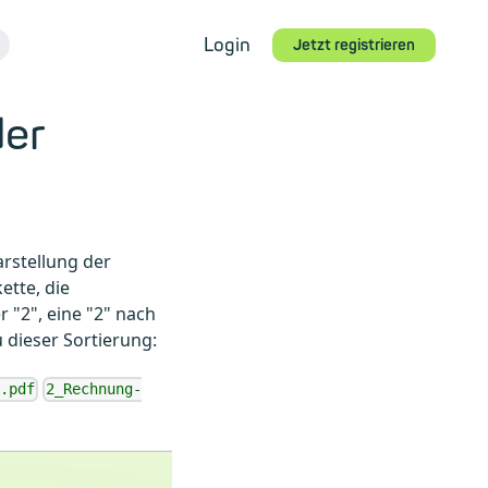
Login
Jetzt registrieren
der
rstellung der
ette, die
 "2", eine "2" nach
 dieser Sortierung:
.pdf
2_Rechnung-