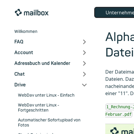
Unternehm
Willkommen
Alph
FAQ
Date
Account
Adressbuch und Kalender
Der Dateiman
Chat
Dateien. Daz
Drive
nacheinander
einer "11". 
WebDav unter Linux - Einfach
WebDav unter Linux -
1_Rechnung-
Fortgeschritten
Februar.pdf
Automatischer Sofortupload von
Fotos