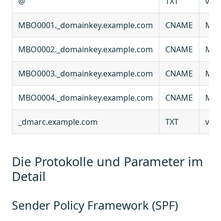
@
TXT
v=sp
MBO0001._domainkey.example.com
CNAME
MBO
MBO0002._domainkey.example.com
CNAME
MBO
MBO0003._domainkey.example.com
CNAME
MBO
MBO0004._domainkey.example.com
CNAME
MBO
_dmarc.example.com
TXT
v=D
Die Protokolle und Parameter im
Detail
Sender Policy Framework (SPF)