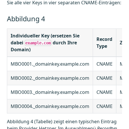
Sie alle vier Keys in vier separaten CNAME-Einträgen:
Abbildung 4
Individueller Key (ersetzen Sie
Record
dabei
durch Ihre
Ziel
example.com
Type
Domain)
MBO0001._domainkey.example.com
CNAME
MBO
MBO0002._domainkey.example.com
CNAME
MBO
MBO0003._domainkey.example.com
CNAME
MBO
MBO0004._domainkey.example.com
CNAME
MBO
Abbildung 4 (Tabelle) zeigt einen typischen Eintrag
beim Provider Hetzner. Im Auswahlmenü
Recordtyp