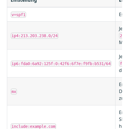
Einstellung
Erk
Es h
v=spf1
Jede
ip4:213.203.238.0/24
213
Mail
Jede
ip6:fda0:6a92:125f:0:42f6:6f7e:f9fb:b531/64
fda
darf
Erla
Doma
mx
zu v
Erla
SPF-
hint
include:example.com