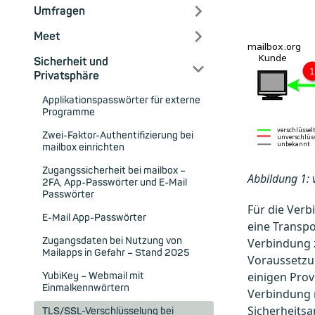
Umfragen
Meet
Sicherheit und
Privatsphäre
Applikationspasswörter für externe
Programme
Zwei-Faktor-Authentifizierung bei
mailbox einrichten
Zugangssicherheit bei mailbox –
Abbildung 1: 
2FA, App-Passwörter und E-Mail
Passwörter
Für die Ver
E-Mail App-Passwörter
eine Transpo
Zugangsdaten bei Nutzung von
Verbindung z
Mailapps in Gefahr – Stand 2025
Voraussetzun
einigen Pro
YubiKey – Webmail mit
Einmalkennwörtern
Verbindung m
Sicherheitsa
TLS/SSL-Verschlüsselung bei