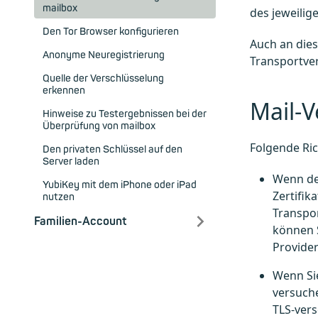
mailbox
des jeweilig
Den Tor Browser konfigurieren
Auch an dies
Anonyme Neuregistrierung
Transportver
Quelle der Verschlüsselung
erkennen
Mail-V
Hinweise zu Testergebnissen bei der
Überprüfung von mailbox
Folgende Ric
Den privaten Schlüssel auf den
Server laden
Wenn der
YubiKey mit dem iPhone oder iPad
Zertifik
nutzen
Transpor
Familien-Account
können S
Provide
Wenn Sie
versuche
TLS-ver