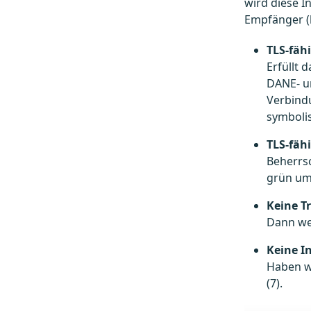
wird diese I
Empfänger (bz
TLS-fäh
Erfüllt 
DANE- u
Verbind
symbolis
TLS-fähi
Beherrsc
grün um
Keine T
Dann wer
Keine I
Haben wi
(7).