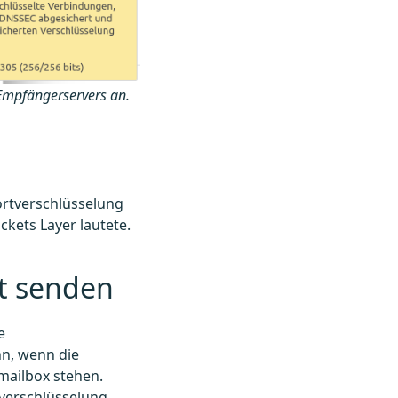
 Empfängerservers an.
portverschlüsselung
ckets Layer lautete.
lt senden
e
nn, wenn die
 mailbox stehen.
tverschlüsselung