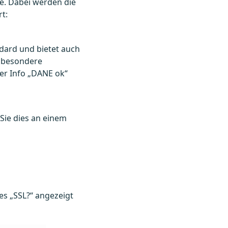
e. Dabei werden die
rt:
ndard und bietet auch
r besondere
r Info „DANE ok“
Sie dies an einem
es „SSL?“ angezeigt