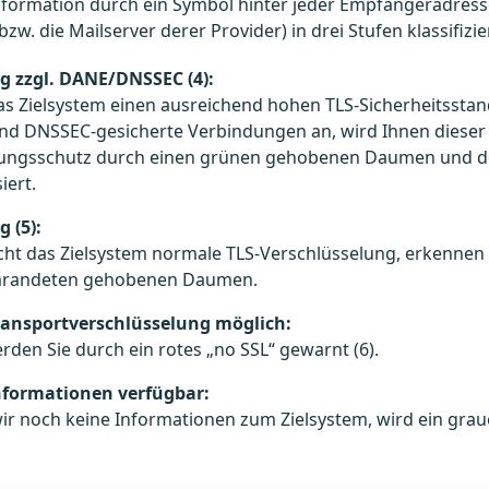
nformation durch ein Symbol hinter jeder Empfängeradress
w. die Mailserver derer Provider) in drei Stufen klassifizie
ig zzgl. DANE/DNSSEC (4):
das Zielsystem einen ausreichend hohen TLS-Sicherheitssta
nd DNSSEC-gesicherte Verbindungen an, wird Ihnen diese
ungsschutz durch einen grünen gehobenen Daumen und de
iert.
g (5):
ht das Zielsystem normale TLS-Verschlüsselung, erkennen 
randeten gehobenen Daumen.
ransportverschlüsselung möglich:
den Sie durch ein rotes „no SSL“ gewarnt (6).
nformationen verfügbar:
r noch keine Informationen zum Zielsystem, wird ein grau