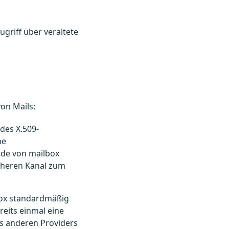
ugriff über veraltete
on Mails:
des X.509-
ne
nde von mailbox
icheren Kanal zum
box standardmäßig
reits einmal eine
s anderen Providers