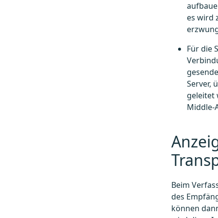
aufbaue
es wird 
erzwung
Für die 
Verbindu
gesendet
Server, 
geleitet
Middle-A
Anzei
Trans
Beim Verfass
des Empfäng
können dann 