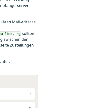
 Empfängerserver
gulären Mail-Adresse
sollten
mailbox.org
ng zwischen den
sselte Zustellungen
unter: