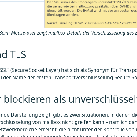
Beim Mouse-over zeigt mailbox Details der Verschlüsselung des
nd TLS
„SSL“ (Secure Socket Layer) hat sich als Synonym für Trans
eil der Name der ersten Transportverschlüsselung Secure So
 blockieren als unverschlüsse
ende Darstellung zeigt, gibt es zwei Situationen, in denen di
schlüsselung von mailbox nicht greifen kann – nämlich da
tzwerkbereiche erreicht, die nicht unter der Kontrolle von
Fall, wenn der empfangende Server keine aktuelle Transpor