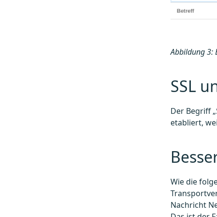
Abbildung 3: 
SSL u
Der Begriff 
etabliert, w
Besser
Wie die folg
Transportver
Nachricht Ne
Das ist der 