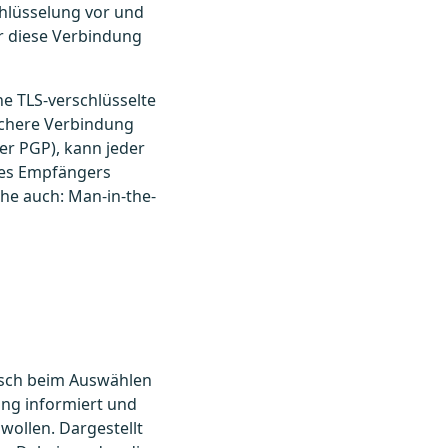
hlüsselung vor und
ür diese Verbindung
ine TLS-verschlüsselte
sichere Verbindung
per PGP), kann jeder
des Empfängers
ehe auch: Man-in-the-
isch beim Auswählen
ung informiert und
wollen. Dargestellt