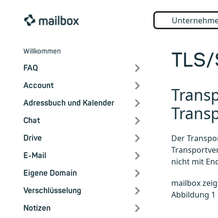
Unternehm
Willkommen
TLS/
FAQ
Account
Transp
Adressbuch und Kalender
Trans
Chat
Der Transpor
Drive
Transportver
E-Mail
nicht mit E
Eigene Domain
mailbox zeig
Verschlüsselung
Abbildung 1 
Notizen