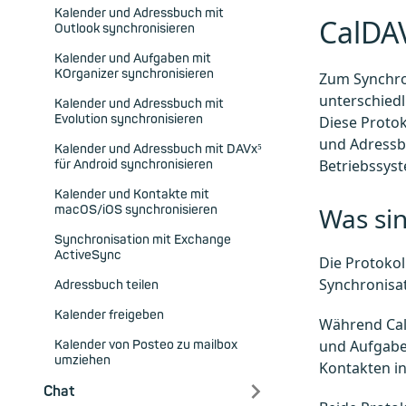
Kalender und Adressbuch mit
CalDA
Outlook synchronisieren
Kalender und Aufgaben mit
KOrganizer synchronisieren
Zum Synchro
unterschied
Kalender und Adressbuch mit
Evolution synchronisieren
Diese Protok
und Adressb
Kalender und Adressbuch mit DAVx⁵
Betriebssys
für Android synchronisieren
Kalender und Kontakte mit
Was si
macOS/iOS synchronisieren
Synchronisation mit Exchange
ActiveSync
Die Protoko
Synchronisat
Adressbuch teilen
Kalender freigeben
Während CalD
und Aufgabe
Kalender von Posteo zu mailbox
umziehen
Kontakten i
Chat