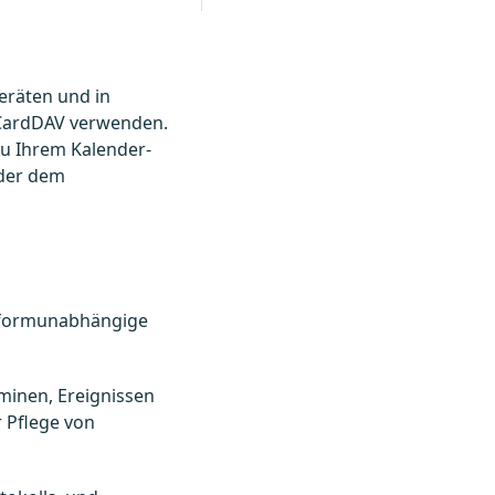
eräten und in
 CardDAV verwenden.
zu Ihrem Kalender-
der dem
ttformunabhängige
minen, Ereignissen
 Pflege von