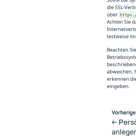
die SSL-Ver
über
https:
Achten Sie d
Internetverb
testweise im
Beachten Sie
Betriebssyst
beschriebene
abweichen, 
erkennen die
eingeben.
Vorherige
Pers
anlege