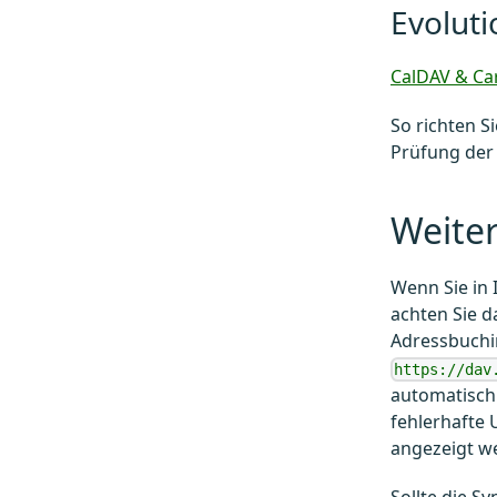
Evoluti
CalDAV & Car
So richten S
Prüfung der
Weite
Wenn Sie in
achten Sie d
Adressbuchin
https://dav
automatisch 
fehlerhafte 
angezeigt w
Sollte die S