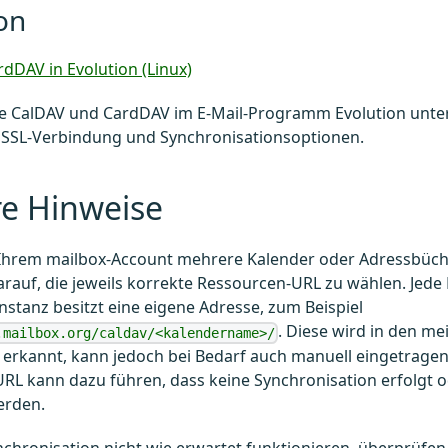
on
dDAV in Evolution (Linux)
ie CalDAV und CardDAV im E-Mail-Programm Evolution unter 
 SSL-Verbindung und Synchronisationsoptionen.
re Hinweise
 Ihrem mailbox-Account mehrere Kalender oder Adressbüc
arauf, die jeweils korrekte Ressourcen-URL zu wählen. Jede
stanz besitzt eine eigene Adresse, zum Beispiel
. Diese wird in den 
.mailbox.org/caldav/<kalendername>/
erkannt, kann jedoch bei Bedarf auch manuell eingetragen
URL kann dazu führen, dass keine Synchronisation erfolgt 
erden.
ynchronisation nicht wie erwartet funktionieren, überprüfen 