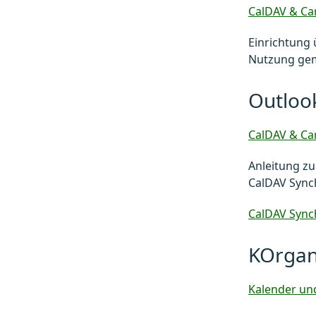
CalDAV & Ca
Einrichtung 
Nutzung gem
Outloo
CalDAV & Ca
Anleitung zu
CalDAV Synch
CalDAV Sync
KOrgan
Kalender un