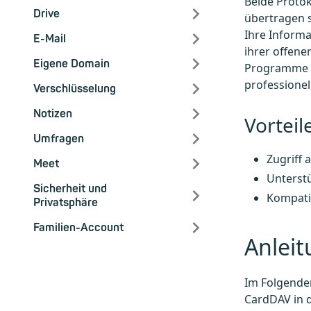
Beide Protok
Drive
übertragen s
Ihre Informa
E-Mail
ihrer offene
Eigene Domain
Programme u
professione
Verschlüsselung
Notizen
Vorteil
Umfragen
Zugriff 
Meet
Unterst
Sicherheit und
Kompati
Privatsphäre
Familien-Account
Anlei
Im Folgenden
CardDAV in 