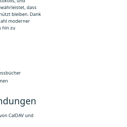
tokolls, und
währleistet, dass
hützt bleiben. Dank
lzahl moderner
 hin zu
essbücher
emen
endungen
g von CalDAV und