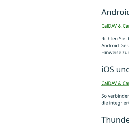
Androi
CalDAV & Ca
Richten Sie 
Android-Gerä
Hinweise zu
iOS un
CalDAV & Ca
So verbinden
die integrie
Thunde