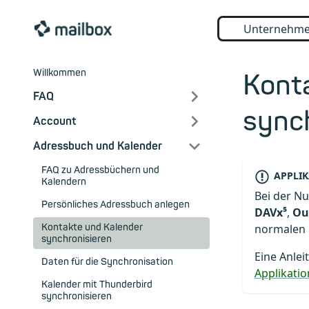
Unternehm
Willkommen
Kont
FAQ
sync
Account
Adressbuch und Kalender
FAQ zu Adressbüchern und
APPLI
Kalendern
Bei der N
Persönliches Adressbuch anlegen
DAVx⁵
,
Ou
Kontakte und Kalender
normalen 
synchronisieren
Eine Anlei
Daten für die Synchronisation
Applikati
Kalender mit Thunderbird
synchronisieren