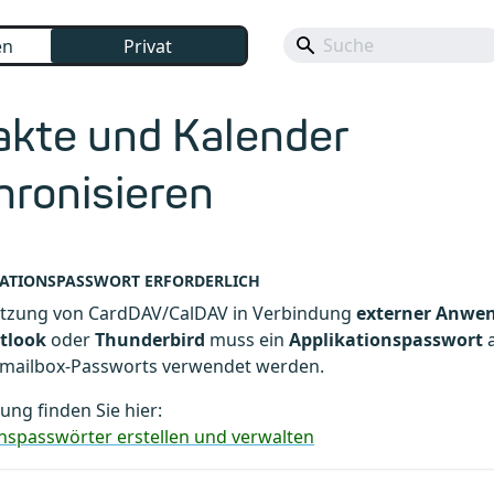
en
Privat
akte und Kalender
hronisieren
KATIONSPASSWORT ERFORDERLICH
utzung von CardDAV/CalDAV in Verbindung
externer Anwe
tlook
oder
Thunderbird
muss ein
Applikationspasswort
a
mailbox-Passworts verwendet werden.
tung finden Sie hier:
onspasswörter erstellen und verwalten