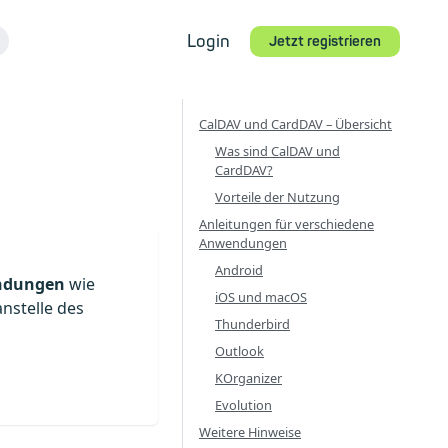
Login
Jetzt registrieren
CalDAV und CardDAV – Übersicht
Was sind CalDAV und
CardDAV?
Vorteile der Nutzung
Anleitungen für verschiedene
Anwendungen
Android
ndungen
wie
iOS und macOS
nstelle des
Thunderbird
Outlook
KOrganizer
Evolution
Weitere Hinweise